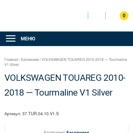
Перейти
к
содержимому
0
Интернет
магазин
МЕНЮ
"Can Auto"
Главная
/
Багажники
/ VOLKSWAGEN TOUAREG 2010-2018 — Tourmaline
V1 Silver
VOLKSWAGEN TOUAREG 2010-
2018 — Tourmaline V1 Silver
Артикул:
37.TUR.04.10.V1.S
Категория:
Багажники