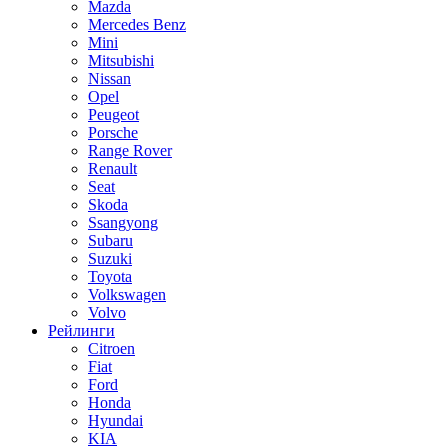
Mazda
Mercedes Benz
Mini
Mitsubishi
Nissan
Opel
Peugeot
Porsche
Range Rover
Renault
Seat
Skoda
Ssangyong
Subaru
Suzuki
Toyota
Volkswagen
Volvo
Рейлинги
Citroen
Fiat
Ford
Honda
Hyundai
KIA