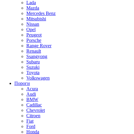
Lada
Mazda
Mercedes Benz
Mitsubishi
Nissan
Opel
Peugeot
Porsche
Range Rover
Renault
Ssangyong
Subaru
Suzuki
Toyota
Volkswagen
Пороги
Acura
Audi
BMW
Cadillac
Chevrolet
Citroen
Fiat
Ford
Honda