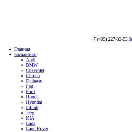
+7 (495) 227-33-53
З
Главная
Багажники
Audi
BMW
Chevrolet
Citroen
Daihatsu
Fiat
Ford
Honda
Hyundai
Infiniti
Jeep
KIA
Lada
Land Rover