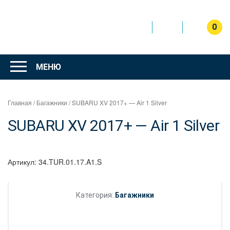
Перейти
к
содержимому
0
Интернет
магазин
МЕНЮ
"Can Auto"
Главная
/
Багажники
/ SUBARU XV 2017+ — Air 1 Silver
SUBARU XV 2017+ — Air 1 Silver
Артикул:
34.TUR.01.17.A1.S
Категория:
Багажники