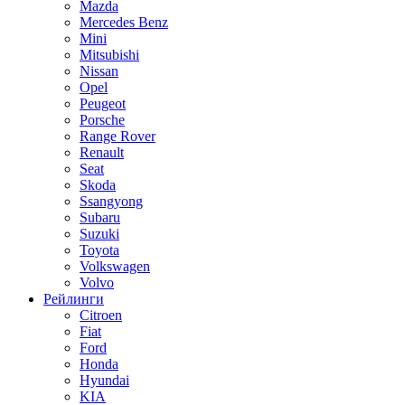
Mazda
Mercedes Benz
Mini
Mitsubishi
Nissan
Opel
Peugeot
Porsche
Range Rover
Renault
Seat
Skoda
Ssangyong
Subaru
Suzuki
Toyota
Volkswagen
Volvo
Рейлинги
Citroen
Fiat
Ford
Honda
Hyundai
KIA