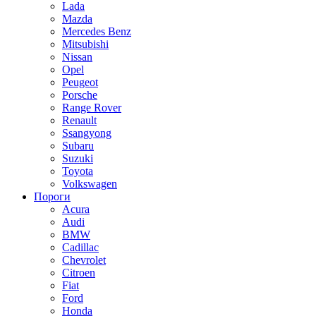
Lada
Mazda
Mercedes Benz
Mitsubishi
Nissan
Opel
Peugeot
Porsche
Range Rover
Renault
Ssangyong
Subaru
Suzuki
Toyota
Volkswagen
Пороги
Acura
Audi
BMW
Cadillac
Chevrolet
Citroen
Fiat
Ford
Honda