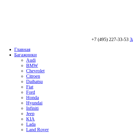
+7 (495) 227-33-53
З
Главная
Багажники
Audi
BMW
Chevrolet
Citroen
Daihatsu
Fiat
Ford
Honda
Hyundai
Infiniti
Jeep
KIA
Lada
Land Rover