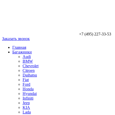
+7 (495) 227-33-53
Заказать звонок
Главная
Багажники
Audi
BMW
Chevrolet
Citroen
Daihatsu
Fiat
Ford
Honda
Hyundai
Infiniti
Jeep
KIA
Lada