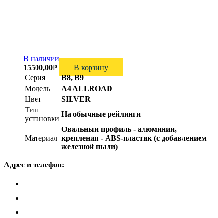
В наличии
15500,00
Р
В корзину
Серия
B8, B9
Модель
A4 ALLROAD
Цвет
SILVER
Тип
На обычные рейлинги
установки
Овальный профиль - алюминий,
Материал
крепления - ABS-пластик (с добавлением
железной пыли)
Адрес и телефон:
г. Москва, ул. Адмирала Макарова д. 2, стр. 14
+7 (495) 227-33-53
info@canauto.ru