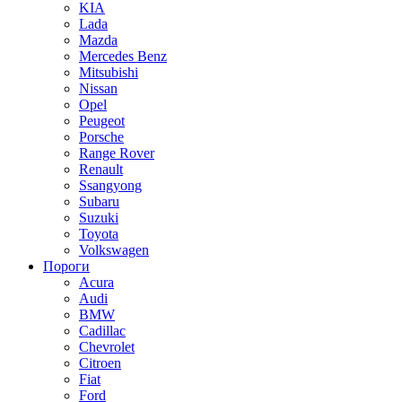
KIA
Lada
Mazda
Mercedes Benz
Mitsubishi
Nissan
Opel
Peugeot
Porsche
Range Rover
Renault
Ssangyong
Subaru
Suzuki
Toyota
Volkswagen
Пороги
Acura
Audi
BMW
Cadillac
Chevrolet
Citroen
Fiat
Ford