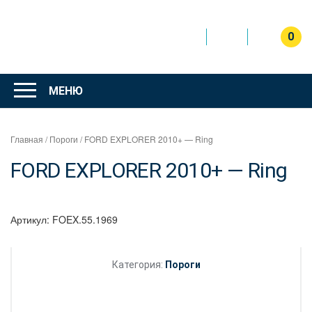
Перейти
к
содержимому
0
Интернет
магазин
МЕНЮ
"Can Auto"
Главная
/
Пороги
/ FORD EXPLORER 2010+ — Ring
FORD EXPLORER 2010+ — Ring
Артикул:
FOEX.55.1969
Категория:
Пороги