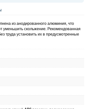
Ы
олнена из анодированного алюминия, что
ют уменьшить скольжение. Рекомендованная
без труда установить их в предусмотренные
ескользящий ABS пластик, полированная