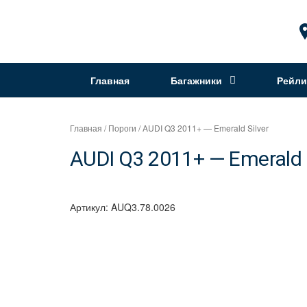
Перейти
к
Интернет
содержимому
магазин
"Can
Главная
Багажники
Рейли
Auto"
Главная
/
Пороги
/ AUDI Q3 2011+ — Emerald Silver
AUDI Q3 2011+ — Emerald S
Артикул:
AUQ3.78.0026