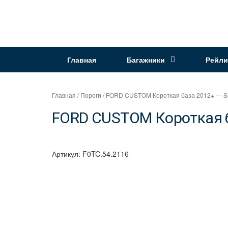
Перейти
к
Интернет
содержимому
магазин
"Can
Главная
Багажники
Рейли
Auto"
Главная
/
Пороги
/ FORD CUSTOM Короткая база 2012+ — Sa
FORD CUSTOM Короткая ба
Артикул:
F0TC.54.2116