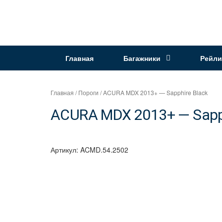
Перейти
к
Интернет
содержимому
магазин
"Can
Главная
Багажники
Рейли
Auto"
Главная
/
Пороги
/ ACURA MDX 2013+ — Sapphire Black
ACURA MDX 2013+ — Sapph
Артикул:
ACMD.54.2502