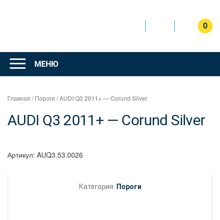
Перейти
к
содержимому
0
Интернет
магазин
МЕНЮ
"Can Auto"
Главная
/
Пороги
/ AUDI Q3 2011+ — Corund Silver
AUDI Q3 2011+ — Corund Silver
Артикул:
AUQ3.53.0026
Категория:
Пороги