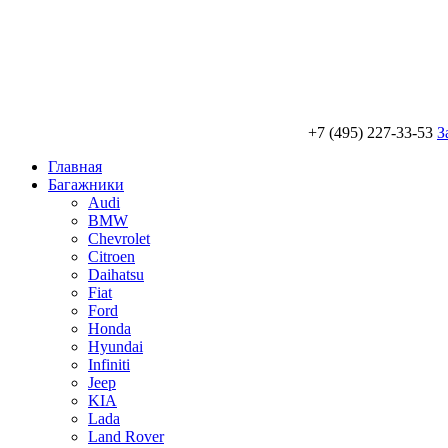
+7 (495) 227-33-53
З
Главная
Багажники
Audi
BMW
Chevrolet
Citroen
Daihatsu
Fiat
Ford
Honda
Hyundai
Infiniti
Jeep
KIA
Lada
Land Rover