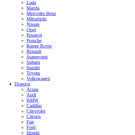
Lada
Mazda
Mercedes Benz
Mitsubishi
Nissan
Opel
Peugeot
Porsche
Range Rover
Renault
Ssangyong
Subaru
Suzuki
Toyota
Volkswagen
Пороги
Acura
Audi
BMW
Cadillac
Chevrolet
Citroen
Fiat
Ford
Honda