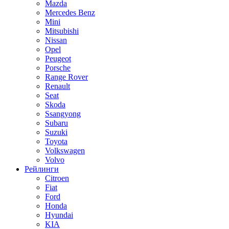
Mazda
Mercedes Benz
Mini
Mitsubishi
Nissan
Opel
Peugeot
Porsche
Range Rover
Renault
Seat
Skoda
Ssangyong
Subaru
Suzuki
Toyota
Volkswagen
Volvo
Рейлинги
Citroen
Fiat
Ford
Honda
Hyundai
KIA