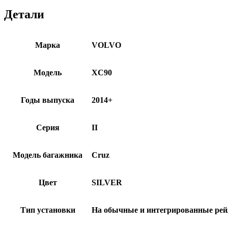
Детали
Марка
VOLVO
Модель
XC90
Годы выпуска
2014+
Серия
II
Модель багажника
Cruz
Цвет
SILVER
Тип установки
На обычные и интегрированные ре