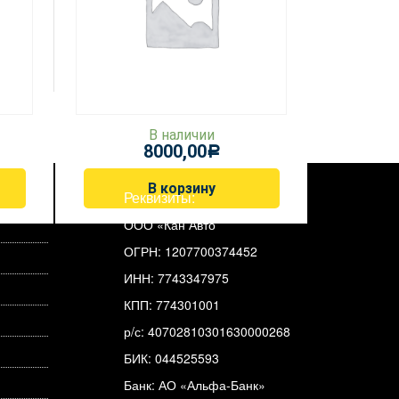
В наличии
8000,00
Р
В корзину
Реквизиты:
ООО «Кан Авто
ОГРН: 1207700374452
ИНН: 7743347975
КПП: 774301001
р/с: 40702810301630000268
БИК: 044525593
Банк: АО «Альфа-Банк»