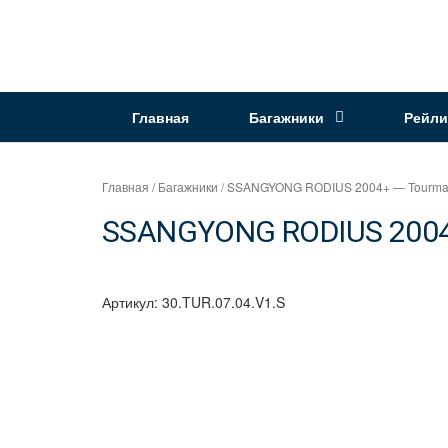
Перейти
к
Интернет
содержимому
магазин
"Can
Главная
Багажники
Рейли
Auto"
Главная
/
Багажники
/ SSANGYONG RODIUS 2004+ — Tourmali
SSANGYONG RODIUS 2004+ 
Артикул:
30.TUR.07.04.V1.S