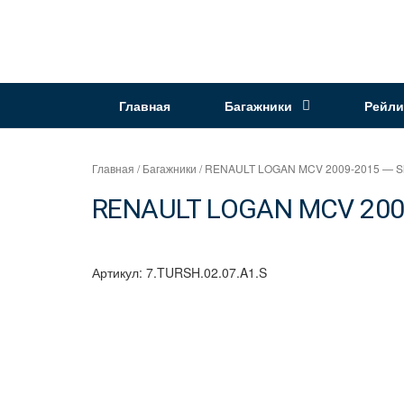
Перейти
к
Интернет
содержимому
магазин
"Can
Главная
Багажники
Рейли
Auto"
Главная
/
Багажники
/ RENAULT LOGAN MCV 2009-2015 — Sha
RENAULT LOGAN MCV 2009-
Артикул:
7.TURSH.02.07.A1.S