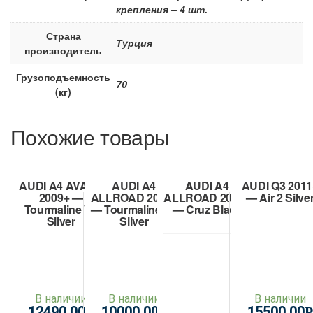
крепления – 4 шт.
Страна
Турция
производитель
Грузоподъемность
70
(кг)
Похожие товары
AUDI A4 AVANT
AUDI A4
AUDI A4
AUDI Q3 2011
2009+ —
ALLROAD 2009+
ALLROAD 2009+
— Air 2 Silve
Tourmaline V2
— Tourmaline V1
— Cruz Black
Silver
Silver
В наличии
В наличии
В наличии
12490,00
10000,00
15500,00
Р
Р
Р