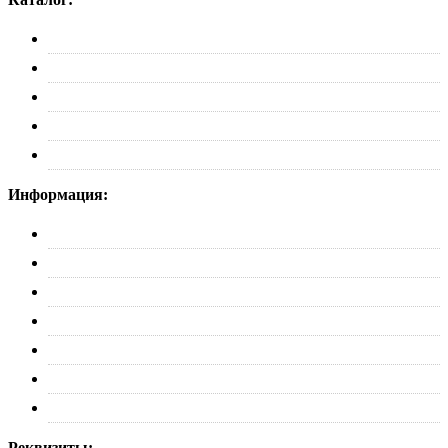
Багажники
Рейлинги
Пороги
Автобоксы
Коврики
Информация:
О нас
Партнерам
Оплата
Доставка
Обмен и возврат
Политика конфиденциальности
Контакты
Реквизиты: