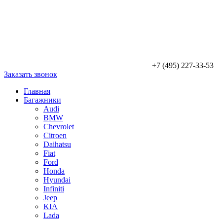
+7 (495) 227-33-53
Заказать звонок
Главная
Багажники
Audi
BMW
Chevrolet
Citroen
Daihatsu
Fiat
Ford
Honda
Hyundai
Infiniti
Jeep
KIA
Lada