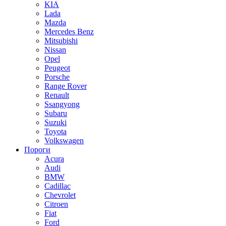
KIA
Lada
Mazda
Mercedes Benz
Mitsubishi
Nissan
Opel
Peugeot
Porsche
Range Rover
Renault
Ssangyong
Subaru
Suzuki
Toyota
Volkswagen
Пороги
Acura
Audi
BMW
Cadillac
Chevrolet
Citroen
Fiat
Ford