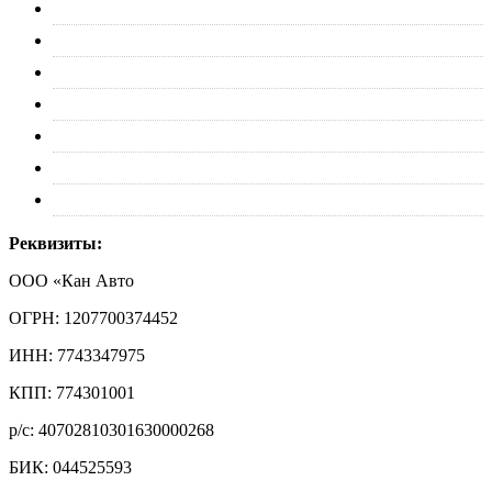
О нас
Партнерам
Оплата
Доставка
Обмен и возврат
Политика конфиденциальности
Контакты
Реквизиты:
ООО «Кан Авто
ОГРН: 1207700374452
ИНН: 7743347975
КПП: 774301001
р/с: 40702810301630000268
БИК: 044525593