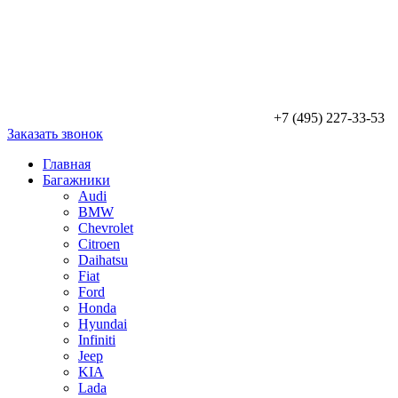
+7 (495) 227-33-53
Заказать звонок
Главная
Багажники
Audi
BMW
Chevrolet
Citroen
Daihatsu
Fiat
Ford
Honda
Hyundai
Infiniti
Jeep
KIA
Lada