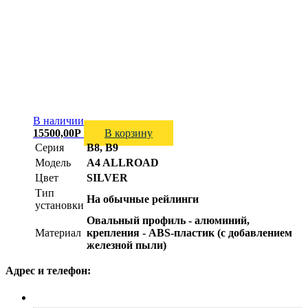
В наличии
15500,00
Р
В корзину
Серия
B8, B9
Модель
A4 ALLROAD
Цвет
SILVER
Тип
На обычные рейлинги
установки
Овальный профиль - алюминий,
Материал
крепления - ABS-пластик (с добавлением
железной пыли)
Адрес и телефон:
г. Москва, ул. Адмирала Макарова д. 2, стр. 14