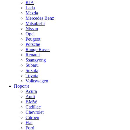
KIA
Lada
Mazda
Mercedes Benz
Mitsubishi
Nissan
Opel
Peugeot
Porsche
Range Rover
Renault
Ssangyong
Subaru
Suzuki
Toyota
Volkswagen
Пороги
Acura
Audi
BMW
Cadillac
Chevrolet
Citroen
Fiat
Ford