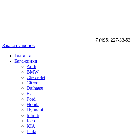
+7 (495) 227-33-53
Заказать звонок
Главная
Багажники
Audi
BMW
Chevrolet
Citroen
Daihatsu
Fiat
Ford
Honda
Hyundai
Infiniti
Jeep
KIA
Lada