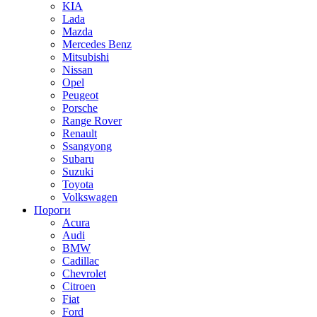
KIA
Lada
Mazda
Mercedes Benz
Mitsubishi
Nissan
Opel
Peugeot
Porsche
Range Rover
Renault
Ssangyong
Subaru
Suzuki
Toyota
Volkswagen
Пороги
Acura
Audi
BMW
Cadillac
Chevrolet
Citroen
Fiat
Ford