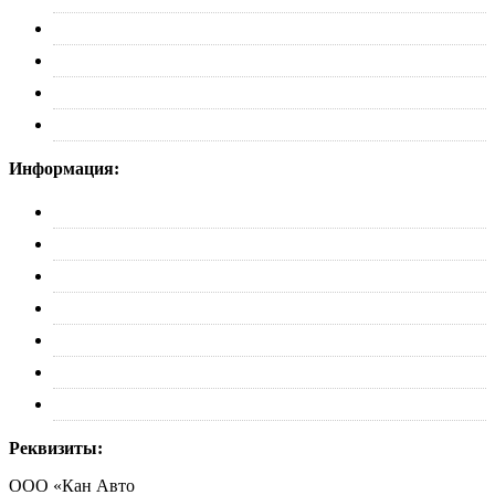
Рейлинги
Пороги
Автобоксы
Коврики
Информация:
О нас
Партнерам
Оплата
Доставка
Обмен и возврат
Политика конфиденциальности
Контакты
Реквизиты:
ООО «Кан Авто