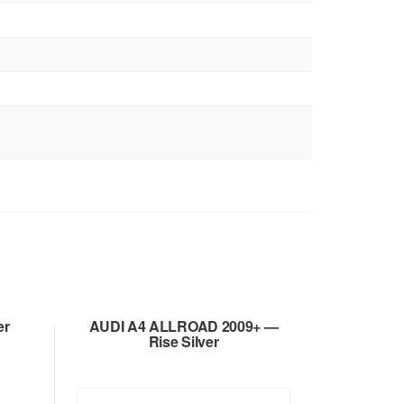
er
AUDI A4 ALLROAD 2009+ —
Rise Silver