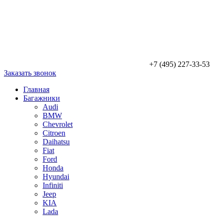
+7 (495) 227-33-53
Заказать звонок
Главная
Багажники
Audi
BMW
Chevrolet
Citroen
Daihatsu
Fiat
Ford
Honda
Hyundai
Infiniti
Jeep
KIA
Lada