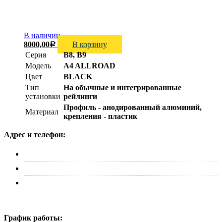
В наличии
8000,00
В корзину
Р
Серия
B8, B9
Модель
A4 ALLROAD
Цвет
BLACK
Тип
На обычные и интегрированные
установки
рейлинги
Профиль - анодированный алюминий,
Материал
крепления - пластик
Адрес и телефон:
г. Москва, ул. Адмирала Макарова д. 2, стр. 14
+7 (495) 227-33-53
info@canauto.ru
График работы: