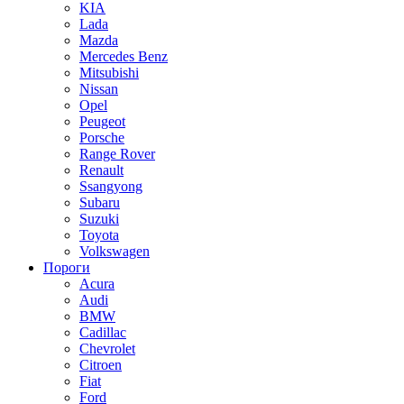
KIA
Lada
Mazda
Mercedes Benz
Mitsubishi
Nissan
Opel
Peugeot
Porsche
Range Rover
Renault
Ssangyong
Subaru
Suzuki
Toyota
Volkswagen
Пороги
Acura
Audi
BMW
Cadillac
Chevrolet
Citroen
Fiat
Ford