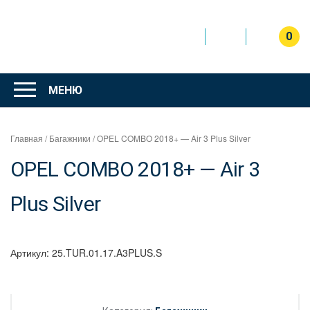
Перейти
к
содержимому
0
Интернет
магазин
МЕНЮ
"Can Auto"
Главная
/
Багажники
/ OPEL COMBO 2018+ — Air 3 Plus Silver
OPEL COMBO 2018+ — Air 3
Plus Silver
Артикул:
25.TUR.01.17.A3PLUS.S