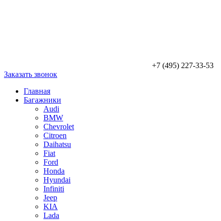
+7 (495) 227-33-53
Заказать звонок
Главная
Багажники
Audi
BMW
Chevrolet
Citroen
Daihatsu
Fiat
Ford
Honda
Hyundai
Infiniti
Jeep
KIA
Lada