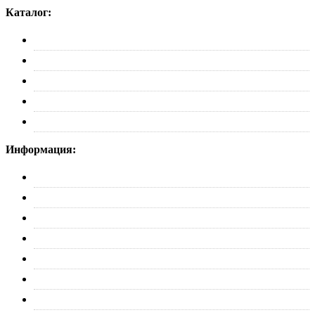
Каталог:
Багажники
Рейлинги
Пороги
Автобоксы
Коврики
Информация:
О нас
Партнерам
Оплата
Доставка
Обмен и возврат
Политика конфиденциальности
Контакты