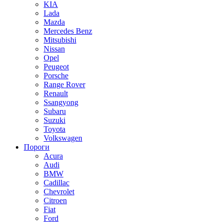
KIA
Lada
Mazda
Mercedes Benz
Mitsubishi
Nissan
Opel
Peugeot
Porsche
Range Rover
Renault
Ssangyong
Subaru
Suzuki
Toyota
Volkswagen
Пороги
Acura
Audi
BMW
Cadillac
Chevrolet
Citroen
Fiat
Ford