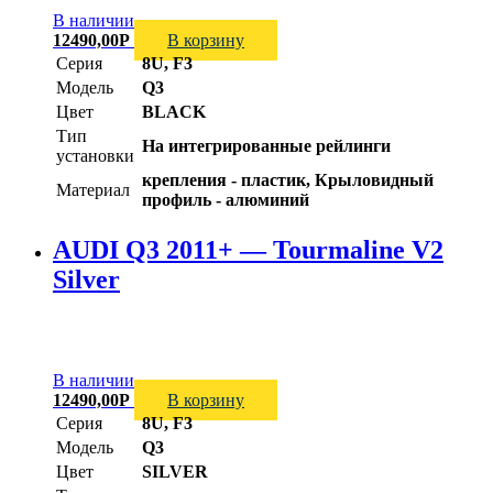
В наличии
12490,00
Р
В корзину
Серия
8U, F3
Модель
Q3
Цвет
BLACK
Тип
На интегрированные рейлинги
установки
крепления - пластик, Крыловидный
Материал
профиль - алюминий
AUDI Q3 2011+ — Tourmaline V2
Silver
В наличии
12490,00
Р
В корзину
Серия
8U, F3
Модель
Q3
Цвет
SILVER