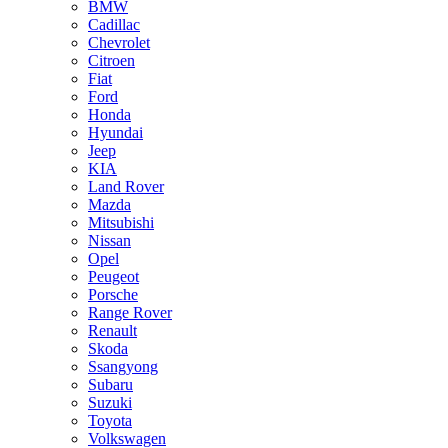
BMW
Cadillac
Chevrolet
Citroen
Fiat
Ford
Honda
Hyundai
Jeep
KIA
Land Rover
Mazda
Mitsubishi
Nissan
Opel
Peugeot
Porsche
Range Rover
Renault
Skoda
Ssangyong
Subaru
Suzuki
Toyota
Volkswagen