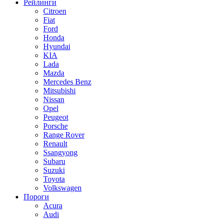
Рейлинги
Citroen
Fiat
Ford
Honda
Hyundai
KIA
Lada
Mazda
Mercedes Benz
Mitsubishi
Nissan
Opel
Peugeot
Porsche
Range Rover
Renault
Ssangyong
Subaru
Suzuki
Toyota
Volkswagen
Пороги
Acura
Audi