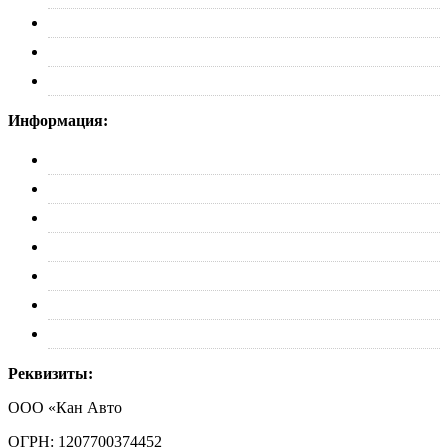
Пороги
Автобоксы
Коврики
Информация:
О нас
Партнерам
Оплата
Доставка
Обмен и возврат
Политика конфиденциальности
Контакты
Реквизиты:
ООО «Кан Авто
ОГРН: 1207700374452