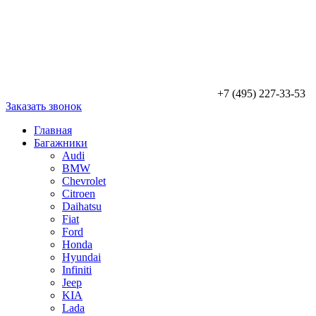
+7 (495) 227-33-53
Заказать звонок
Главная
Багажники
Audi
BMW
Chevrolet
Citroen
Daihatsu
Fiat
Ford
Honda
Hyundai
Infiniti
Jeep
KIA
Lada