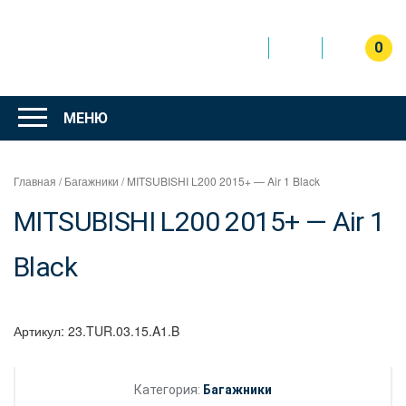
Перейти
к
содержимому
0
Интернет
магазин
МЕНЮ
"Can Auto"
Главная
/
Багажники
/ MITSUBISHI L200 2015+ — Air 1 Black
MITSUBISHI L200 2015+ — Air 1
Black
Артикул:
23.TUR.03.15.A1.B
Категория:
Багажники