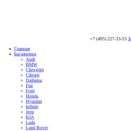
+7 (495) 227-33-53
З
Главная
Багажники
Audi
BMW
Chevrolet
Citroen
Daihatsu
Fiat
Ford
Honda
Hyundai
Infiniti
Jeep
KIA
Lada
Land Rover