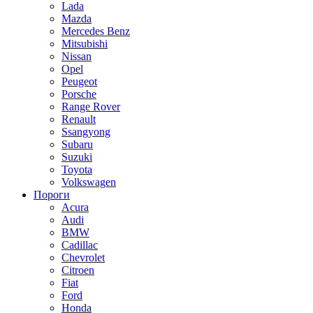
Lada
Mazda
Mercedes Benz
Mitsubishi
Nissan
Opel
Peugeot
Porsche
Range Rover
Renault
Ssangyong
Subaru
Suzuki
Toyota
Volkswagen
Пороги
Acura
Audi
BMW
Cadillac
Chevrolet
Citroen
Fiat
Ford
Honda