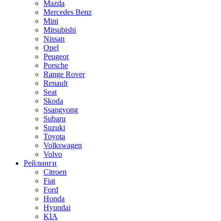
Mazda
Mercedes Benz
Mini
Mitsubishi
Nissan
Opel
Peugeot
Porsche
Range Rover
Renault
Seat
Skoda
Ssangyong
Subaru
Suzuki
Toyota
Volkswagen
Volvo
Рейлинги
Citroen
Fiat
Ford
Honda
Hyundai
KIA