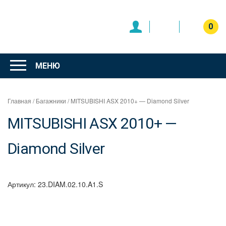
Перейти
к
содержимому
0
Интернет
магазин
МЕНЮ
"Can Auto"
Главная
/
Багажники
/ MITSUBISHI ASX 2010+ — Diamond Silver
MITSUBISHI ASX 2010+ —
Diamond Silver
Артикул:
23.DIAM.02.10.A1.S