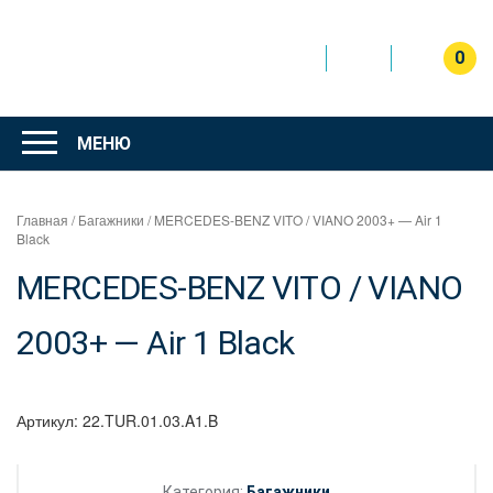
Перейти
к
содержимому
0
Интернет
магазин
МЕНЮ
"Can Auto"
Главная
/
Багажники
/ MERCEDES-BENZ VITO / VIANO 2003+ — Air 1
Black
MERCEDES-BENZ VITO / VIANO
2003+ — Air 1 Black
Артикул:
22.TUR.01.03.A1.B
Категория:
Багажники