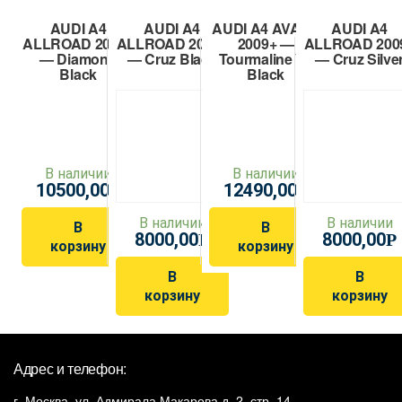
AUDI A4
AUDI A4
AUDI A4 AVANT
AUDI A4
ALLROAD 2009+
ALLROAD 2009+
2009+ —
ALLROAD 200
— Diamond
— Cruz Black
Tourmaline V2
— Cruz Silve
Black
Black
В наличии
В наличии
10500,00
12490,00
Р
Р
В наличии
В наличии
В
В
8000,00
8000,00
Р
Р
корзину
корзину
В
В
корзину
корзину
Адрес и телефон:
г. Москва, ул. Адмирала Макарова д. 2, стр. 14