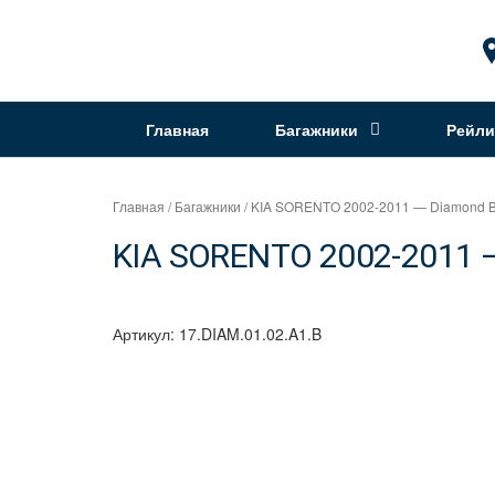
Перейти
к
Интернет
содержимому
магазин
"Can
Главная
Багажники
Рейли
Auto"
Главная
/
Багажники
/ KIA SORENTO 2002-2011 — Diamond B
KIA SORENTO 2002-2011 —
Артикул:
17.DIAM.01.02.A1.B