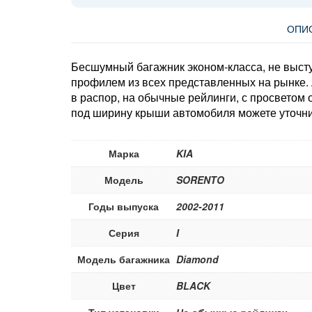
ОПИ
Бесшумный багажник эконом-класса, не высту
профилем из всех представленных на рынке.
в распор, на обычные рейлинги, с просветом
под ширину крыши автомобиля можете уточни
Марка
KIA
Модель
SORENTO
Годы выпуска
2002-2011
Серия
I
Модель багажника
Diamond
Цвет
BLACK
Тип установки
На обычные рейлинги