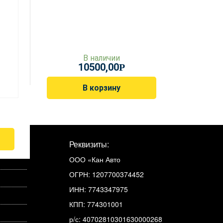
В наличии
10500,00
Р
В корзину
Реквизиты:
ООО «Кан Авто
ОГРН: 1207700374452
ИНН: 7743347975
КПП: 774301001
р/с: 40702810301630000268