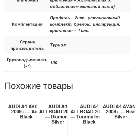
добавлением железной пыли)
Профиль – 2шт., установочный
Комплектация
комплект, брелок., инструкция,
крепления – 4 шт.
Страна
Турция
производитель
Грузоподъемность
100
(кг)
Похожие товары
AUDI A4 AVANT
AUDI A4
AUDI A4
AUDI A4 AVA
2009+ — Air 2
ALLROAD 2009+
ALLROAD 2009+
2009+ — Ris
Black
— Diamond
— Tourmaline V1
Silver
Silver
Black