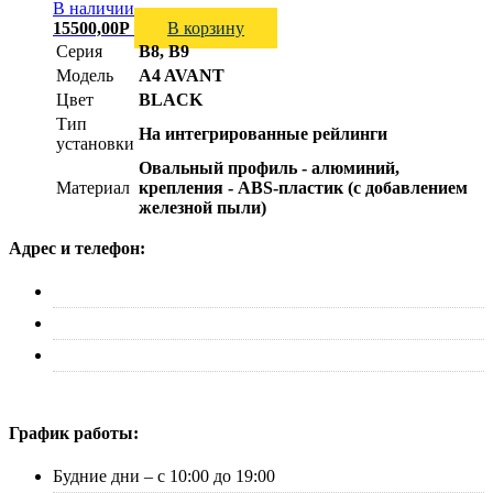
В наличии
15500,00
Р
В корзину
Серия
B8, B9
Модель
A4 AVANT
Цвет
BLACK
Тип
На интегрированные рейлинги
установки
Овальный профиль - алюминий,
Материал
крепления - ABS-пластик (с добавлением
железной пыли)
Адрес и телефон:
г. Москва, ул. Адмирала Макарова д. 2, стр. 14
+7 (495) 227-33-53
info@canauto.ru
График работы:
Будние дни – с 10:00 до 19:00