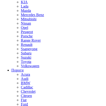
KIA
Lada
Mazda
Mercedes Benz
Mitsubishi
Nissan
Opel
Peugeot
Porsche
Range Rover
Renault
Ssangyong
Subaru
Suzuki
Toyota
Volkswagen
Пороги
Acura
Audi
BMW
Cadillac
Chevrolet
Citroen
Fiat
Ford