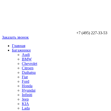
+7 (495) 227-33-53
Заказать звонок
Главная
Багажники
Audi
BMW
Chevrolet
Citroen
Daihatsu
Fiat
Ford
Honda
Hyundai
Infiniti
Jeep
KIA
Lada