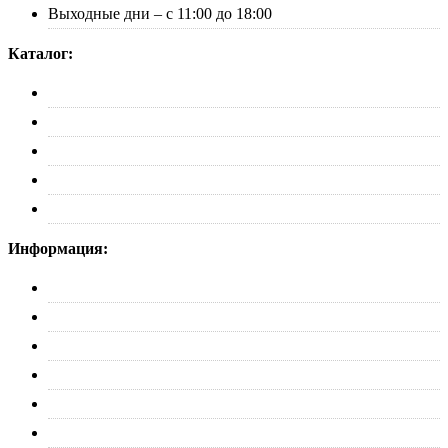
Выходные дни – с 11:00 до 18:00
Каталог:
Багажники
Рейлинги
Пороги
Автобоксы
Коврики
Информация:
О нас
Партнерам
Оплата
Доставка
Обмен и возврат
Политика конфиденциальности