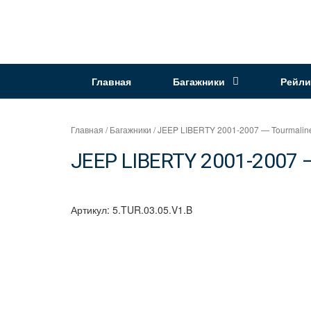
Перейти
к
Интернет
содержимому
магазин
"Can
Главная
Багажники
Рейли
Auto"
Главная
/
Багажники
/ JEEP LIBERTY 2001-2007 — Tourmaline
JEEP LIBERTY 2001-2007 —
Артикул:
5.TUR.03.05.V1.B