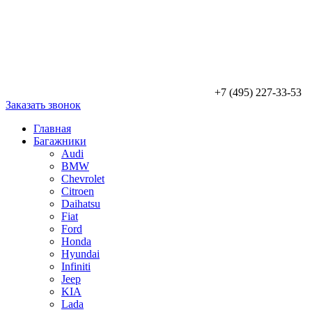
+7 (495) 227-33-53
Заказать звонок
Главная
Багажники
Audi
BMW
Chevrolet
Citroen
Daihatsu
Fiat
Ford
Honda
Hyundai
Infiniti
Jeep
KIA
Lada