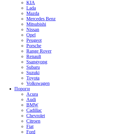
KIA
Lada
Mazda
Mercedes Benz
Mitsubishi
Nissan
Opel
Peugeot
Porsche
Range Rover
Renault
Ssangyong
Subaru
Suzuki
Toyota
Volkswagen
Пороги
Acura
Audi
BMW
Cadillac
Chevrolet
Citroen
Fiat
Ford