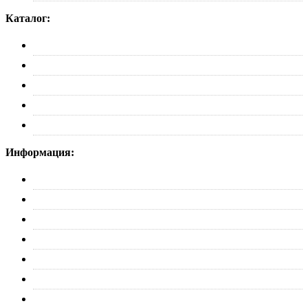
Каталог:
Багажники
Рейлинги
Пороги
Автобоксы
Коврики
Информация:
О нас
Партнерам
Оплата
Доставка
Обмен и возврат
Политика конфиденциальности
Контакты