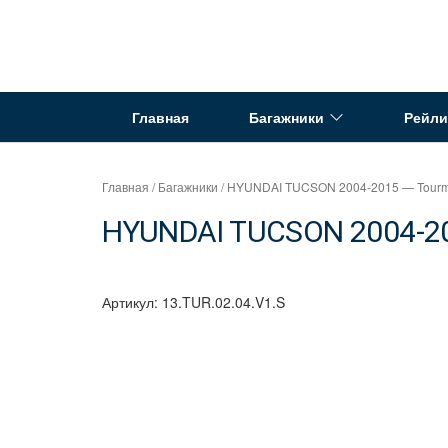
Перейти
к
Интернет
содержимому
магазин
"Can
Главная
Багажники
Рейли
Auto"
Главная
/
Багажники
/ HYUNDAI TUCSON 2004-2015 — Tourmal
HYUNDAI TUCSON 2004-201
Артикул:
13.TUR.02.04.V1.S