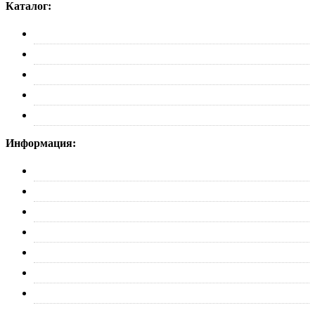
Каталог:
Багажники
Рейлинги
Пороги
Автобоксы
Коврики
Информация:
О нас
Партнерам
Оплата
Доставка
Обмен и возврат
Политика конфиденциальности
Контакты