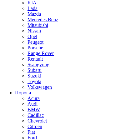
KIA
Lada
Mazda
Mercedes Benz
Mitsubishi
Nissan
Opel
Peugeot
Porsche
Range Rover
Renault
Ssangyong
Subaru
Suzuki
Toyota
Volkswagen
Пороги
Acura
Audi
BMW
Cadillac
Chevrolet
Citroen
Fiat
Ford