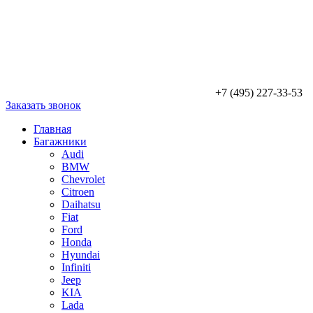
+7 (495) 227-33-53
Заказать звонок
Главная
Багажники
Audi
BMW
Chevrolet
Citroen
Daihatsu
Fiat
Ford
Honda
Hyundai
Infiniti
Jeep
KIA
Lada