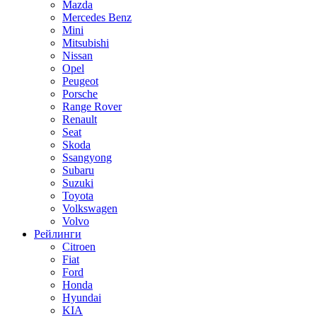
Mazda
Mercedes Benz
Mini
Mitsubishi
Nissan
Opel
Peugeot
Porsche
Range Rover
Renault
Seat
Skoda
Ssangyong
Subaru
Suzuki
Toyota
Volkswagen
Volvo
Рейлинги
Citroen
Fiat
Ford
Honda
Hyundai
KIA