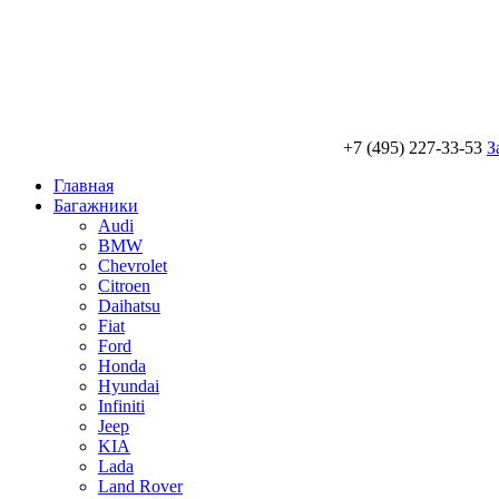
+7 (495) 227-33-53
З
Главная
Багажники
Audi
BMW
Chevrolet
Citroen
Daihatsu
Fiat
Ford
Honda
Hyundai
Infiniti
Jeep
KIA
Lada
Land Rover