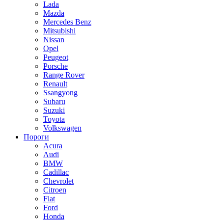
Lada
Mazda
Mercedes Benz
Mitsubishi
Nissan
Opel
Peugeot
Porsche
Range Rover
Renault
Ssangyong
Subaru
Suzuki
Toyota
Volkswagen
Пороги
Acura
Audi
BMW
Cadillac
Chevrolet
Citroen
Fiat
Ford
Honda