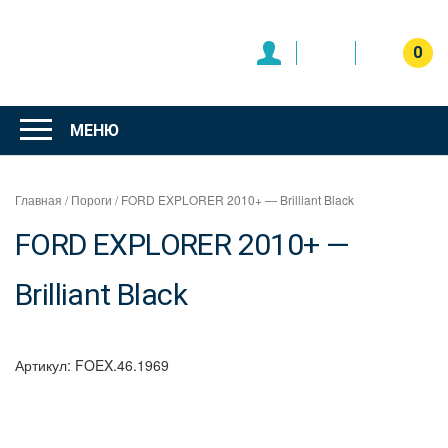
Перейти
к
содержимому
0
Интернет
магазин
МЕНЮ
"Can Auto"
Главная
/
Пороги
/ FORD EXPLORER 2010+ — Brilliant Black
FORD EXPLORER 2010+ —
Brilliant Black
Артикул:
FOEX.46.1969