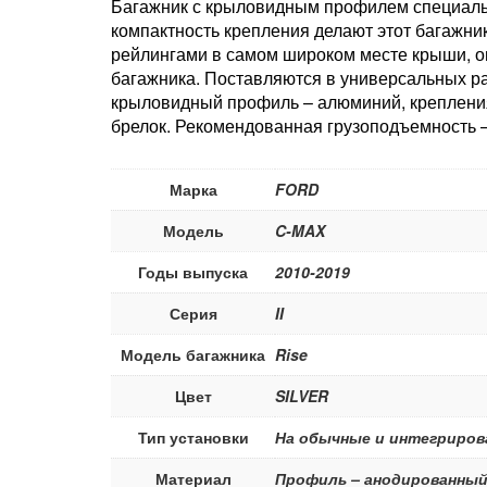
Багажник с крыловидным профилем специальн
компактность крепления делают этот багажни
рейлингами в самом широком месте крыши, он
багажника. Поставляются в универсальных раз
крыловидный профиль – алюминий, крепления 
брелок. Рекомендованная грузоподъемность –
Марка
FORD
Модель
C-MAX
Годы выпуска
2010-2019
Серия
II
Модель багажника
Rise
Цвет
SILVER
Тип установки
На обычные и интегриров
Материал
Профиль – анодированный