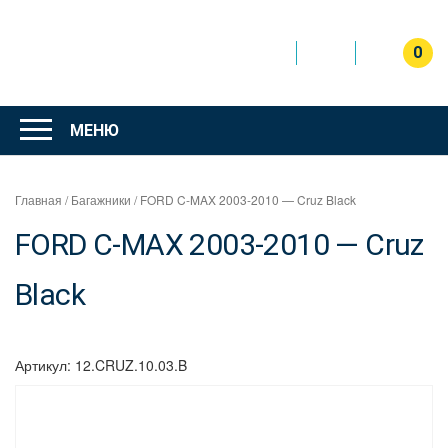
Перейти
к
содержимому
0
Интернет
магазин
МЕНЮ
"Can Auto"
Главная
/
Багажники
/ FORD C-MAX 2003-2010 — Cruz Black
FORD C-MAX 2003-2010 — Cruz
Black
Артикул:
12.CRUZ.10.03.B