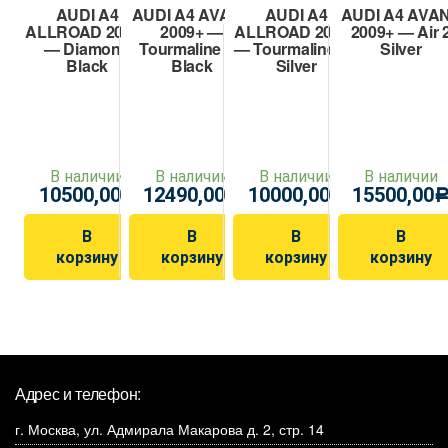
AUDI A4
AUDI A4 AVANT
AUDI A4
AUDI A4 AVA
ALLROAD 2009+
2009+ —
ALLROAD 2009+
2009+ — Air 
— Diamond
Tourmaline V2
— Tourmaline V1
Silver
Black
Black
Silver
В наличии
В наличии
В наличии
В наличии
10500,00
12490,00
10000,00
15500,00
Р
Р
Р
В
В
В
В
корзину
корзину
корзину
корзину
Адрес и телефон:
г. Москва, ул. Адмирала Макарова д. 2, стр. 14