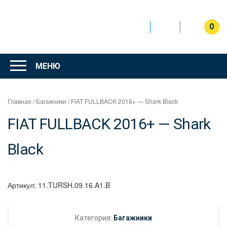
Перейти
к
содержимому
0
Интернет
магазин
МЕНЮ
"Can Auto"
Главная
/
Багажники
/ FIAT FULLBACK 2016+ — Shark Black
FIAT FULLBACK 2016+ — Shark
Black
Артикул:
11.TURSH.09.16.A1.B
Категория:
Багажники