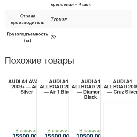
крепления – 4 шт.
Страна
Турция
производитель
Грузоподъемность
70
(кг)
Похожие товары
AUDI A4 AVANT
AUDI A4
AUDI A4
AUDI A4
2009+ — Air 2
ALLROAD 2009+
ALLROAD 2009+
ALLROAD 200
Silver
— Air 1 Black
— Diamond
— Cruz Silve
Black
В наличии
В наличии
В наличии
15500,00
15500,00
10500,00
Р
Р
Р