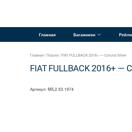
Перейти
к
Интернет
содержимому
магазин
"Can
Главная
Багажники
Рейли
Auto"
Главная
/
Пороги
/ FIAT FULLBACK 2016+ — Corund Silver
FIAT FULLBACK 2016+ — Co
Артикул:
MIL2.53.1974