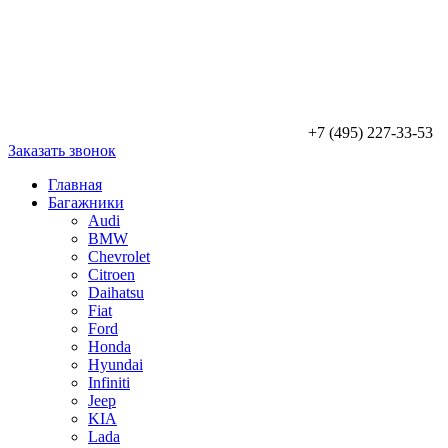
+7 (495) 227-33-53
Заказать звонок
Главная
Багажники
Audi
BMW
Chevrolet
Citroen
Daihatsu
Fiat
Ford
Honda
Hyundai
Infiniti
Jeep
KIA
Lada