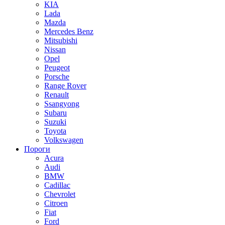
KIA
Lada
Mazda
Mercedes Benz
Mitsubishi
Nissan
Opel
Peugeot
Porsche
Range Rover
Renault
Ssangyong
Subaru
Suzuki
Toyota
Volkswagen
Пороги
Acura
Audi
BMW
Cadillac
Chevrolet
Citroen
Fiat
Ford