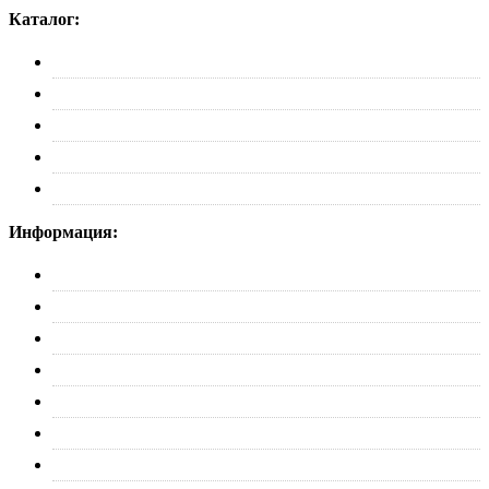
Каталог:
Багажники
Рейлинги
Пороги
Автобоксы
Коврики
Информация:
О нас
Партнерам
Оплата
Доставка
Обмен и возврат
Политика конфиденциальности
Контакты