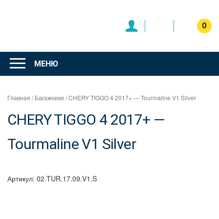
Перейти
к
содержимому
0
Интернет
магазин
МЕНЮ
"Can Auto"
Главная
/
Багажники
/ CHERY TIGGO 4 2017+ — Tourmaline V1 Silver
CHERY TIGGO 4 2017+ —
Tourmaline V1 Silver
Артикул:
02.TUR.17.09.V1.S