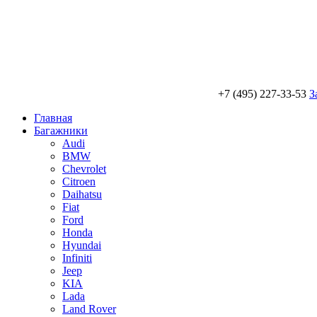
+7 (495) 227-33-53
З
Главная
Багажники
Audi
BMW
Chevrolet
Citroen
Daihatsu
Fiat
Ford
Honda
Hyundai
Infiniti
Jeep
KIA
Lada
Land Rover