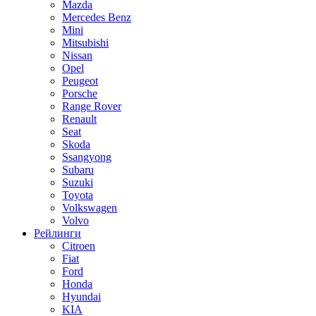
Mazda
Mercedes Benz
Mini
Mitsubishi
Nissan
Opel
Peugeot
Porsche
Range Rover
Renault
Seat
Skoda
Ssangyong
Subaru
Suzuki
Toyota
Volkswagen
Volvo
Рейлинги
Citroen
Fiat
Ford
Honda
Hyundai
KIA