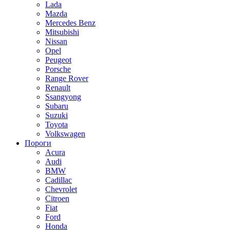
Lada
Mazda
Mercedes Benz
Mitsubishi
Nissan
Opel
Peugeot
Porsche
Range Rover
Renault
Ssangyong
Subaru
Suzuki
Toyota
Volkswagen
Пороги
Acura
Audi
BMW
Cadillac
Chevrolet
Citroen
Fiat
Ford
Honda