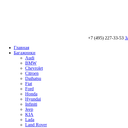
+7 (495) 227-33-53
З
Главная
Багажники
Audi
BMW
Chevrolet
Citroen
Daihatsu
Fiat
Ford
Honda
Hyundai
Infiniti
Jeep
KIA
Lada
Land Rover