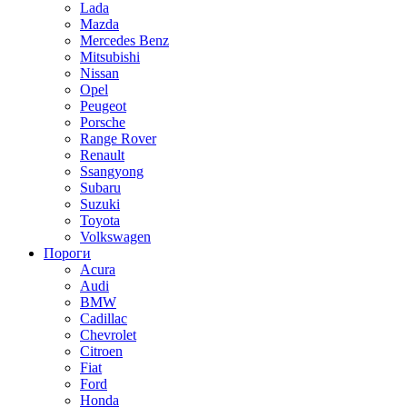
Lada
Mazda
Mercedes Benz
Mitsubishi
Nissan
Opel
Peugeot
Porsche
Range Rover
Renault
Ssangyong
Subaru
Suzuki
Toyota
Volkswagen
Пороги
Acura
Audi
BMW
Cadillac
Chevrolet
Citroen
Fiat
Ford
Honda