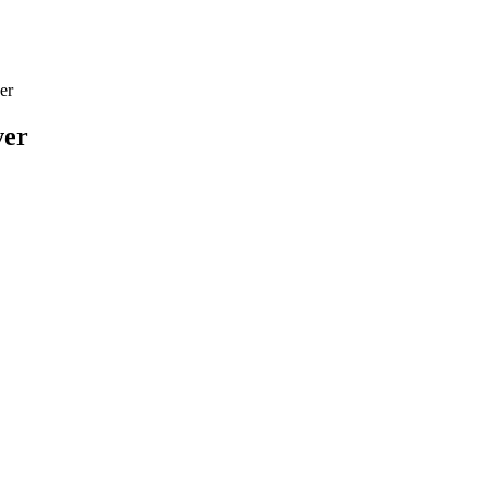
er
ver