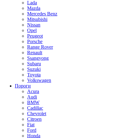
Lada
Mazda
Mercedes Benz
Mitsubishi
Nissan
Opel
Peugeot
Porsche
Range Rover
Renault
Ssangyong
Subaru
Suzuki
Toyota
Volkswagen
Пороги
Acura
Audi
BMW
Cadillac
Chevrolet
Citroen
Fiat
Ford
Honda