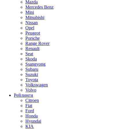
Mazda
Mercedes Benz
Mini
Mitsubishi
Nissan
Opel
Peugeot
Porsche
Range Rover
Renault
Seat
Skoda
Ssangyong
Subaru
Suzuki
Toyota
Volkswagen
Volvo
Рейлинги
Citroen
Fiat
Ford
Honda
Hyundai
KIA