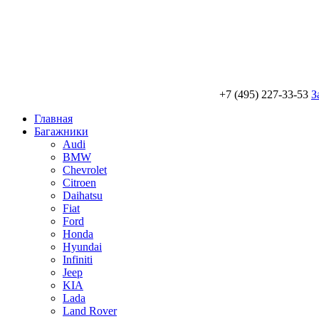
+7 (495) 227-33-53
З
Главная
Багажники
Audi
BMW
Chevrolet
Citroen
Daihatsu
Fiat
Ford
Honda
Hyundai
Infiniti
Jeep
KIA
Lada
Land Rover