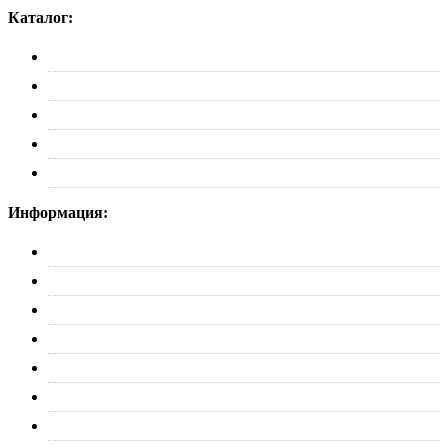
Каталог:
Багажники
Рейлинги
Пороги
Автобоксы
Коврики
Информация:
О нас
Партнерам
Оплата
Доставка
Обмен и возврат
Политика конфиденциальности
Контакты