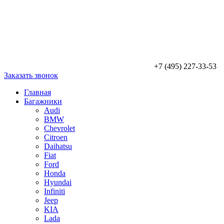
+7 (495) 227-33-53
Заказать звонок
Главная
Багажники
Audi
BMW
Chevrolet
Citroen
Daihatsu
Fiat
Ford
Honda
Hyundai
Infiniti
Jeep
KIA
Lada