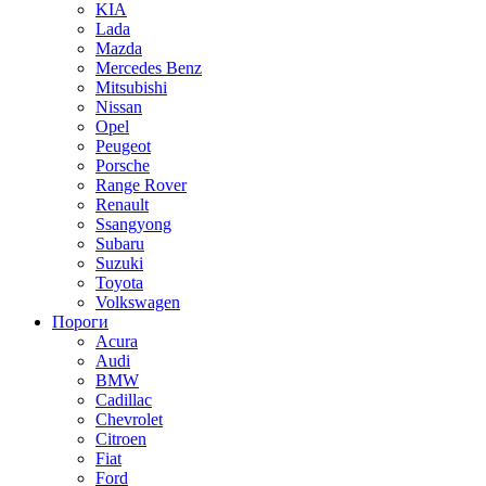
KIA
Lada
Mazda
Mercedes Benz
Mitsubishi
Nissan
Opel
Peugeot
Porsche
Range Rover
Renault
Ssangyong
Subaru
Suzuki
Toyota
Volkswagen
Пороги
Acura
Audi
BMW
Cadillac
Chevrolet
Citroen
Fiat
Ford