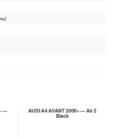
ли)
+ —
AUDI A4 AVANT 2009+ — Air 2
Black