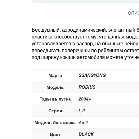
ОПИ
Бесшумный, аэродинамический, элегантный б
пластика способствует тому, что данная мо
устанавливается в распор, на обычные рейли
передвигать поперечины по рейлингам остае
под ширину крыши автомобиля можете уточни
Марка
SSANGYONG
Модель
RODIUS
Годы выпуска
2004+
Серия
I, II
Модель багажника
Air 1
Цвет
BLACK