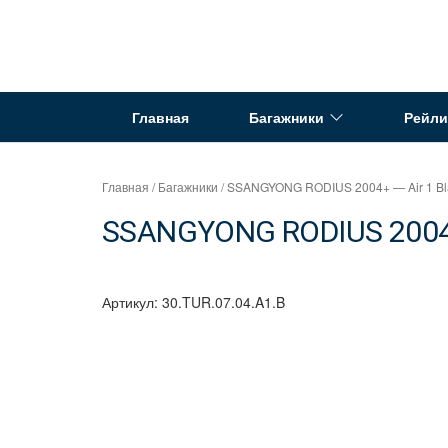
Перейти
к
Интернет
содержимому
магазин
"Can
Главная
Багажники
Рейли
Auto"
Главная
/
Багажники
/ SSANGYONG RODIUS 2004+ — Air 1 Bl
SSANGYONG RODIUS 2004+ 
Артикул:
30.TUR.07.04.A1.B