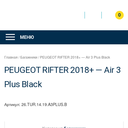
Перейти
к
содержимому
0
Интернет
магазин
МЕНЮ
"Can Auto"
Главная
/
Багажники
/ PEUGEOT RIFTER 2018+ — Air 3 Plus Black
PEUGEOT RIFTER 2018+ — Air 3
Plus Black
Артикул:
26.TUR.14.19.A3PLUS.B